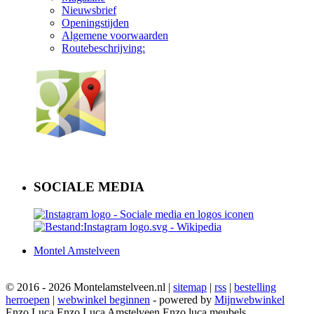
Nieuwsbrief
Openingstijden
Algemene voorwaarden
Routebeschrijving:
SOCIALE MEDIA
Montel Amstelveen
© 2016 - 2026 Montelamstelveen.nl |
sitemap
|
rss
|
bestelling
herroepen
|
webwinkel beginnen
- powered by
Mijnwebwinkel
Enzo Luca Enzo Luca Amstelveen Enzo luca meubels